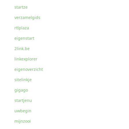
startze
verzamelgids
rtlplaza
eigenstart
2link.be
linkexplorer
eigenoverzicht
sitelinkje
gigago
startjenu
uwbegin
mijnzooi